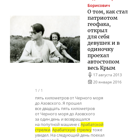
Борисович
О том, как стал
патриотом
геофака,
открыл
для себя
девушек и в
одиночку
проехал
автостопом
весь Крым
17 августа 2013
20 января 2016
1
/
1
пять километров от Черного моря
до Азовского. Я прошел
все двадцать пять километров
от Черного моря до Азовского
за один день и возвращался
на попутной машине с
Арабатской
стрелки
.
Арабатскую
стрелку
тоже
увидел. На следующий день поехал