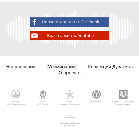
Новости и анонсы в Facebook
Видео-архив на Youtube
Направления
Упоминания
Коллекция Дувакина
О проекте
МГУ имени
Фонд
Фонд
Викимедиа
Национальный корпус
М.В. Ломоносова
AVC Charity
Михаила Прохорова
русского языка
Благотворительный
фонд «Дар»