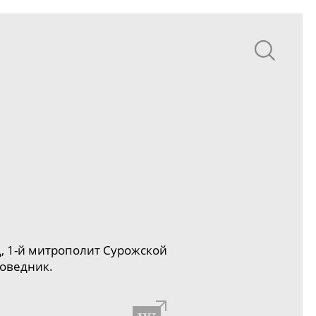
Ц,
1-й
митрополит Сурожской
оведник.