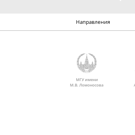
Направления
МГУ имени
М.В. Ломоносова