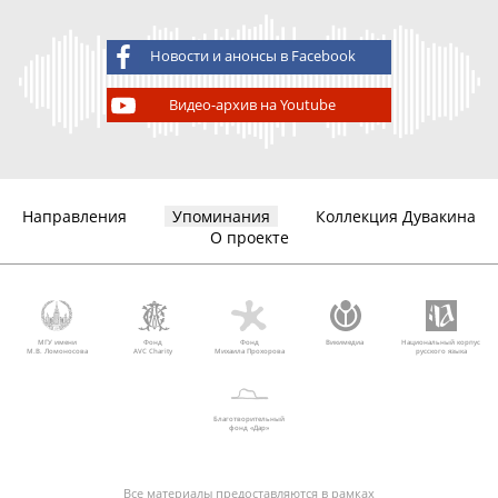
Новости и анонсы в Facebook
Видео-архив на Youtube
Направления
Упоминания
Коллекция Дувакина
О проекте
МГУ имени
Фонд
Фонд
Викимедиа
Национальный корпус
М.В. Ломоносова
AVC Charity
Михаила Прохорова
русского языка
Благотворительный
фонд «Дар»
Все материалы предоставляются в рамках