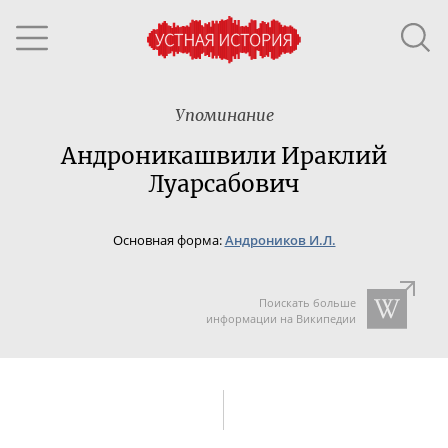
Упоминание
Андроникашвили Ираклий
Луарсабович
Основная форма:
Андроников И.Л.
Поискать больше
информации на Википедии