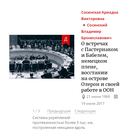
Сосинская
Ариадна
Викторовна
Сосинский
Владимир
Брониславович
Д
О встречах
с Пастернаком
и Бабелем,
немецком
плене,
восстании
на острове
Олерон и своей
работе в ООН
21 июня 1969
19 июля 2017
1
/
3
Предыдущее
Следующее
Система укреплений
протяженностью более 5 тыс. км,
построенная немцами вдоль