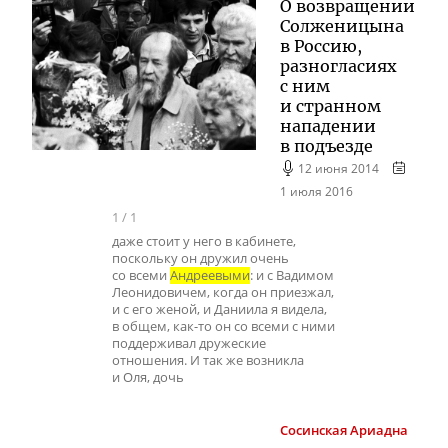
О возвращении
Солженицына
в Россию,
разногласиях
с ним
и странном
нападении
в подъезде
12 июня 2014
1 июля 2016
1
/
1
даже стоит у него в кабинете,
поскольку он дружил очень
со всеми
Андреевыми
: и с Вадимом
Леонидовичем, когда он приезжал,
и с его женой, и Даниила я видела,
в общем, как-то он со всеми с ними
поддерживал дружеские
отношения. И так же возникла
и Оля, дочь
Сосинская
Ариадна