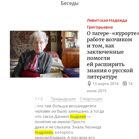
Беседы
Левитская
Надежда
Григорьевна
О лагере-«курорте»
работе возчиком
и том, как
заключенные
помогли
ей расширить
знания о русской
литературе
13 марта 2014
14
июля 2015
1
/
2
Предыдущее
Следующее
, что там больше восьмидесяти
человек их было замешано, а тогда
что такое Даниил
Андреев
—
понятия не имела! Просто
даже и не слыхала. Знала Леонида
Андреева
, которого
недолюбливала. А про всех его