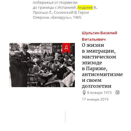
побережья от Норвегии
до границы с Испанией.
Андреев
В.,
Прокша Л., Сосинский В. Герои
Олерона. «Беларусь», 1965.
Шульгин
Василий
Витальевич
О жизни
Д
в эмиграции,
мистическом
эпизоде
в Париже,
антисемитизме
и своем
долголетии
8 января 1973
17 января 2019