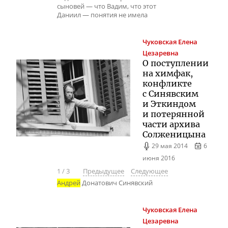
сыновей — что Вадим, что этот
Даниил — понятия не имела
Чуковская
Елена
Цезаревна
О поступлении
на химфак,
конфликте
с Синявским
и Эткиндом
и потерянной
части архива
Солженицына
29 мая 2014
6
июня 2016
1
/
3
Предыдущее
Следующее
Андрей
Донатович Синявский
Чуковская
Елена
Цезаревна