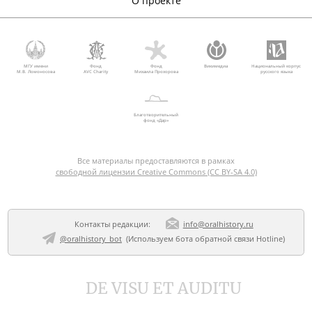
О проекте
МГУ имени
Фонд
Фонд
Викимедиа
Национальный корпус
М.В. Ломоносова
AVC Charity
Михаила Прохорова
русского языка
Благотворительный
фонд «Дар»
Все материалы предоставляются в рамках
свободной лицензии Creative Commons (CC BY-SA 4.0)
Контакты редакции:
info@oralhistory.ru
@oralhistory_bot
(Используем
бота обратной связи Hotline
)
DE VISU ET AUDITU