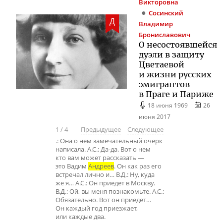
Викторовна
Сосинский
Д
Владимир
Брониславович
О несостоявшейся
дуэли в защиту
Цветаевой
и жизни русских
эмигрантов
в Праге и Париже
18 июня 1969
26
июня 2017
1
/
4
Предыдущее
Следующее
.: Она о нем замечательный очерк
написала. А.С.: Да-да. Вот о нем
кто вам может рассказать —
это Вадим
Андреев
. Он как раз его
встречал лично и… В.Д.: Ну, куда
же я… А.С.: Он приедет в Москву.
В.Д.: Ой, вы меня познакомьте. А.С.:
Обязательно. Вот он приедет…
Он каждый год приезжает,
или каждые два.