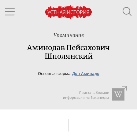
Упоминание
Аминодав Пейсахович
Шполянский
Основная форма:
Дон-Аминадо
Поискать больше
информации на Википедии