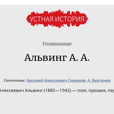
Упоминание
Альвинг А. А.
Синонимы:
Арсений Алексеевич Смирнов
,
А. Бартенев
Алексеевич Альвинг (1885—1942) — поэт, прозаик, пе