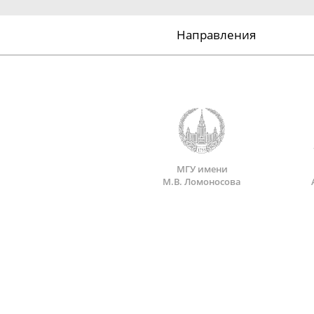
Направления
МГУ имени
М.В. Ломоносова