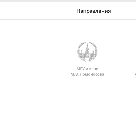
Направления
МГУ имени
М.В. Ломоносова