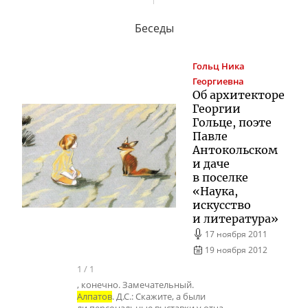
Беседы
Гольц
Ника
Георгиевна
Об архитекторе
Георгии
Гольце, поэте
Павле
Антокольском
и даче
в поселке
«Наука,
искусство
и литература»
17 ноября 2011
19 ноября 2012
1
/
1
, конечно. Замечательный.
Алпатов
. Д.С.: Скажите, а были