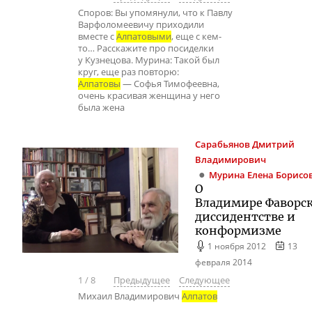
Споров: Вы упомянули, что к Павлу
Варфоломеевичу приходили
вместе с
Алпатовыми
, еще с кем-
то… Расскажите про посиделки
у Кузнецова. Мурина: Такой был
круг, еще раз повторю:
Алпатовы
— Софья Тимофеевна,
очень красивая женщина у него
была жена
Сарабьянов
Дмитрий
Владимирович
Мурина
Елена Борисо
О
Владимире Фаворс
диссидентстве и
конформизме
1 ноября 2012
13
февраля 2014
1
/
8
Предыдущее
Следующее
Михаил Владимирович
Алпатов