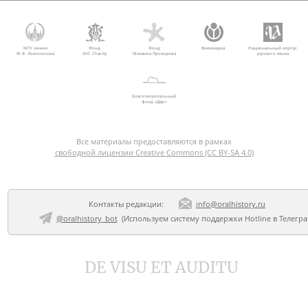
МГУ имени
Фонд
Фонд
Викимедиа
Национальный корпус
М.В. Ломоносова
AVC Charity
Михаила Прохорова
русского языка
Благотворительный
фонд «Дар»
Все материалы предоставляются в рамках
свободной лицензии Creative Commons (CC BY-SA 4.0)
Контакты редакции:
info@oralhistory.ru
@oralhistory_bot
(Используем
систему поддержки Hotline в Телегр
DE VISU ET AUDITU