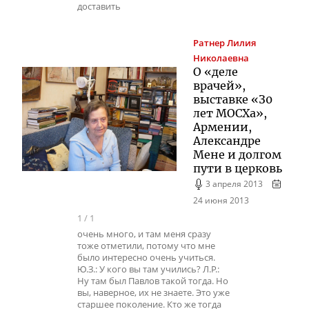
доставить
Ратнер
Лилия
Николаевна
О «деле
врачей»,
выставке «З0
лет МОСХа»,
Армении,
Александре
Мене и долгом
пути в церковь
3 апреля 2013
24 июня 2013
1
/
1
очень много, и там меня сразу
тоже отметили, потому что мне
было интересно очень учиться.
Ю.З.: У кого вы там учились? Л.Р.:
Ну там был Павлов такой тогда. Но
вы, наверное, их не знаете. Это уже
старшее поколение. Кто же тогда