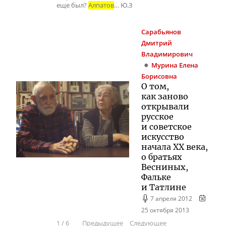
еще был?
Алпатов
… Ю.З
Сарабьянов
Дмитрий
Владимирович
Мурина
Елена
Борисовна
О том,
как заново
открывали
русское
и советское
искусство
начала XX века,
о братьях
Весниных,
Фальке
и Татлине
7 апреля 2012
25 октября 2013
1
/
6
Предыдущее
Следующее