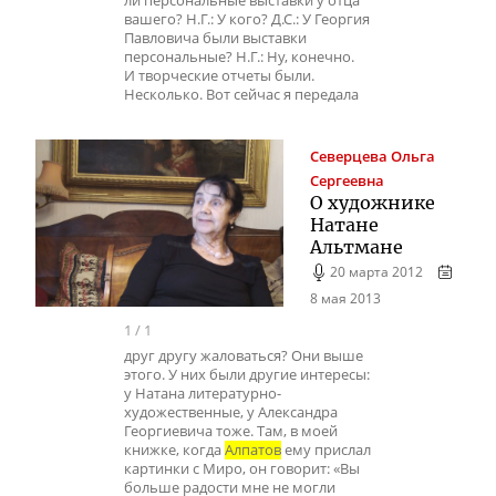
ли персональные выставки у отца
вашего? Н.Г.: У кого? Д.С.: У Георгия
Павловича были выставки
персональные? Н.Г.: Ну, конечно.
И творческие отчеты были.
Несколько. Вот сейчас я передала
Северцева
Ольга
Сергеевна
О художнике
Натане
Альтмане
20 марта 2012
8 мая 2013
1
/
1
друг другу жаловаться? Они выше
этого. У них были другие интересы:
у Натана литературно-
художественные, у Александра
Георгиевича тоже. Там, в моей
книжке, когда
Алпатов
ему прислал
картинки с Миро, он говорит: «Вы
больше радости мне не могли