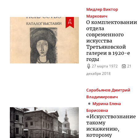
Мидлер
Виктор
Маркович
Д
О комплектовании
отдела
современного
искусства
Третьяковской
галереи в
1920-е
годы
27 марта 1972
21
декабря 2018
Сарабьянов
Дмитрий
Владимирович
Мурина
Елена
Борисовна
«Искусствознание
такому
искажению,
которому