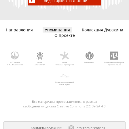
Видео-архив на Youtube
Направления
Упоминания
Коллекция Дувакина
О проекте
МГУ имени
Фонд
Фонд
Викимедиа
Национальный корпус
М.В. Ломоносова
AVC Charity
Михаила Прохорова
русского языка
Благотворительный
фонд «Дар»
Все материалы предоставляются в рамках
свободной лицензии Creative Commons (CC BY-SA 4.0)
Контакты редакции:
info@oralhistory.ru