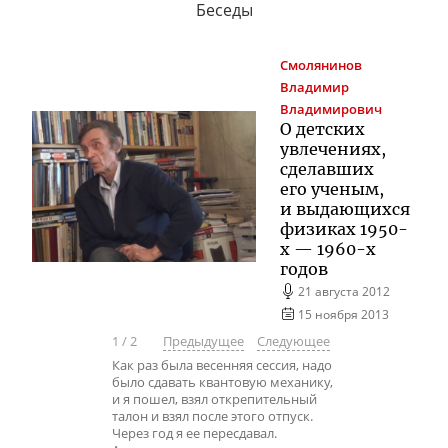
Беседы
Смолянинов
Владимир
Владимирович
О детских
увлечениях,
сделавших
его ученым,
и выдающихся
физиках
1950-
х
—
1960-х
годов
21 августа 2012
15 ноября 2013
1
/
2
Предыдущее
Следующее
Как раз была весенняя сессия, надо
было сдавать квантовую механику,
и я пошел, взял открепительный
талон и взял после этого отпуск.
Через год я ее пересдавал.