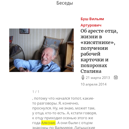
Беседы
Буш
Вильям
Артурович
Об аресте отца,
жизни в
«кисятнике»,
получении
рабочей
карточки и
похоронах
Сталина
21 марта 2013
10 апреля 2014
1
/
1
, потому что начался топот, какие-
то разговоры. Я, конечно,
проснулся. Ну, не знаю, может там,
у отца, кто-то есть. А, кстати говоря,
к отцу приходил осенью этого же
года
Алкснис
. А они были с отцом
знакомы по Валмиере. Латышские