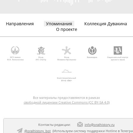
Направления
Упоминания
Коллекция Дувакина
О проекте
МГУ имени
Фонд
Фонд
Викимедиа
Национальный корпус
М.В. Ломоносова
AVC Charity
Михаила Прохорова
русского языка
Благотворительный
фонд «Дар»
Все материалы предоставляются в рамках
свободной лицензии Creative Commons (CC BY-SA 4.0)
Контакты редакции:
info@oralhistory.ru
@oralhistory_bot
(Используем
систему поддержки Hotline в Телегр