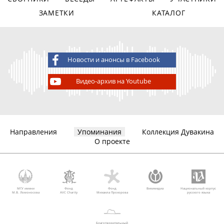
ЗАМЕТКИ
КАТАЛОГ
Новости и анонсы в Facebook
Видео-архив на Youtube
Направления
Упоминания
Коллекция Дувакина
О проекте
МГУ имени
Фонд
Фонд
Викимедиа
Национальный корпус
М.В. Ломоносова
AVC Charity
Михаила Прохорова
русского языка
Благотворительный