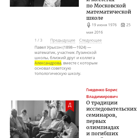
по Московской
математической
школе
19 июня 1976
25
мая 2016
1
/
3
Предыдущее
Следующее
Павел Урысон (1898—1924) —
математик, участник Лузинской
школы, близкий друг и коллега
Александрова
, вместе с которым
основал советскую
топологическую школу.
Гнеденко
Борис
Владимирович
О традиции
Д
исследовательских
семинаров,
первых
олимпиадах
и погибших