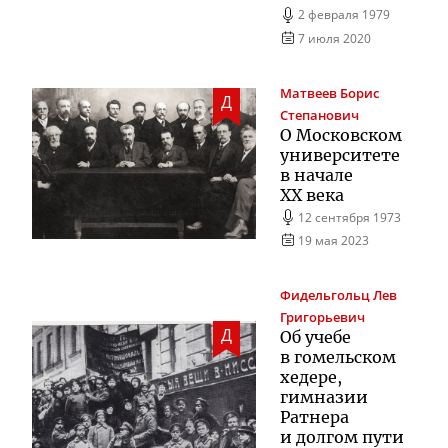
2 февраля 1979
7 июля 2020
Матвеев
Борис
Д
Степанович
О Московском
университете
в начале
XX века
12 сентября 1973
19 мая 2023
Фидельгольц
Лев
Григорьевич
Д
Об учебе
в гомельском
хедере,
гимназии
Ратнера
и долгом пути