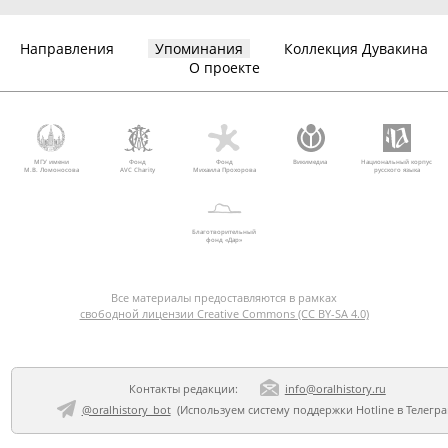
Направления
Упоминания
Коллекция Дувакина
О проекте
МГУ имени
Фонд
Фонд
Викимедиа
Национальный корпус
М.В. Ломоносова
AVC Charity
Михаила Прохорова
русского языка
Благотворительный
фонд «Дар»
Все материалы предоставляются в рамках
свободной лицензии Creative Commons (CC BY-SA 4.0)
Контакты редакции:
info@oralhistory.ru
@oralhistory_bot
(Используем
систему поддержки Hotline в Телегр