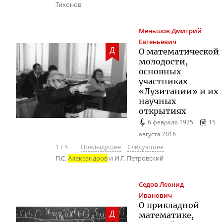
Тихонов
Меньшов
Дмитрий
Евгеньевич
Д
О математической
молодости,
основных
участниках
«Лузитании» и их
научных
открытиях
6 февраля 1975
15
августа 2016
1
/
5
Предыдущее
Следующее
П.С.
Александров
и И.Г. Петровский
Седов
Леонид
Иванович
О прикладной
Д
математике,