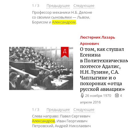
1
/
3
Предыдущее
Следующее
Профессор механики Н.Б. Делоне
со своими сыновьями — Львом,
Борисом и
Александром
.
Люстерник
Лазарь
Аронович
О том, как слушал
Д
Есенина
в Политехническо
поэтессе Адалис,
Н.Н. Лузине, С.А.
Чаплыгине и о
похоронах «отца
русской авиации»
26 ноября 1970
4
апреля 2016
1
/
3
Предыдущее
Следующее
Слева направо: Павел Сергеевич
Александров
, Иван Георгиевич
Петровский, Андрей Николаевич