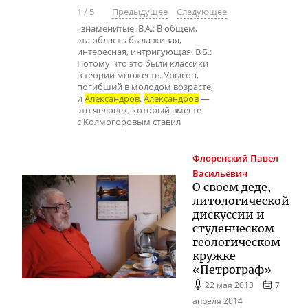
1
/
5
Предыдущее
Следующее
, знаменитые. В.А.: В общем,
эта область была живая,
интересная, интригующая. В.Б.:
Потому что это были классики
в теории множеств. Урысон,
погибший в молодом возрасте,
и
Александров
.
Александров
—
это человек, который вместе
с Колмогоровым ставил
Флоренский
Павел
Васильевич
О своем деде,
литологической
дискуссии и
студенческом
геологическом
кружке
«Петрограф»
22 мая 2013
7
апреля 2014