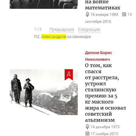
на войне
математиках
16 января 1984
13
сентября 2016
1
/
5
Предыдущее
Следующее
П.С.
Александров
на семинаре
Делоне
Борис
Николаевич
О том, как
спасся
Д
от расстрела,
устроил
сталинскую
премию за 5
кг мясного
жира и основал
советский
альпинизм
14 декабря 1973
17 ноября 2015