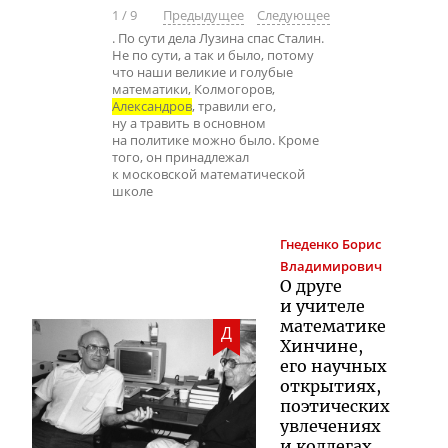
1
/
9
Предыдущее
Следующее
. По сути дела Лузина спас Сталин.
Не по сути, а так и было, потому
что наши великие и голубые
математики, Колмогоров,
Александров
, травили его,
ну а травить в основном
на политике можно было. Кроме
того, он принадлежал
к московской математической
школе
Гнеденко
Борис
Владимирович
О друге
и учителе
математике
Д
Хинчине,
его научных
открытиях,
поэтических
увлечениях
и коллегах