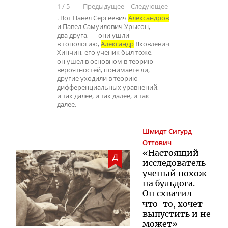
1
/
5
Предыдущее
Следующее
. Вот Павел Сергеевич
Александров
и Павел Самуилович Урысон,
два друга, — они ушли
в топологию,
Александр
Яковлевич
Хинчин, его ученик был тоже, —
он ушел в основном в теорию
вероятностей, понимаете ли,
другие уходили в теорию
дифференциальных уравнений,
и так далее, и так далее, и так
далее.
Шмидт
Сигурд
Оттович
«Настоящий
Д
исследователь-
ученый
похож
на бульдога.
Он схватил
что-то
, хочет
выпустить и не
может»