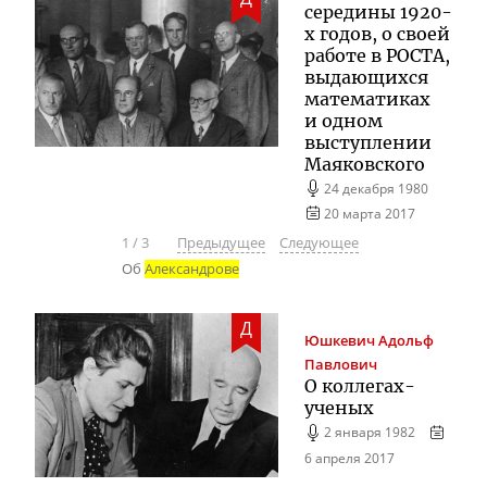
середины
1920-
х
годов, о своей
работе в РОСТА,
выдающихся
математиках
и одном
выступлении
Маяковского
24 декабря 1980
20 марта 2017
1
/
3
Предыдущее
Следующее
Об
Александрове
Д
Юшкевич
Адольф
Павлович
О
коллегах-
ученых
2 января 1982
6 апреля 2017