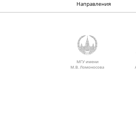
Направления
МГУ имени
М.В. Ломоносова