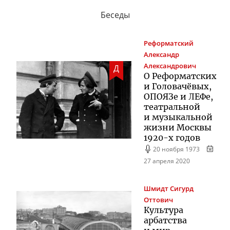
Беседы
Реформатский
Александр
Александрович
Д
О Реформатских
и Головачёвых,
ОПОЯЗе и ЛЕФе,
театральной
и музыкальной
жизни Москвы
1920-х
годов
20 ноября 1973
27 апреля 2020
Шмидт
Сигурд
Оттович
Культура
арбатства