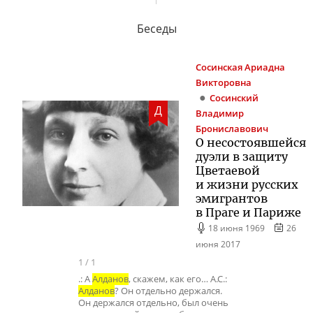
Беседы
Сосинская
Ариадна
Викторовна
Сосинский
Д
Владимир
Брониславович
О несостоявшейся
дуэли в защиту
Цветаевой
и жизни русских
эмигрантов
в Праге и Париже
18 июня 1969
26
июня 2017
1
/
1
.: А
Алданов
, скажем, как его… А.С.:
Алданов
? Он отдельно держался.
Он держался отдельно, был очень