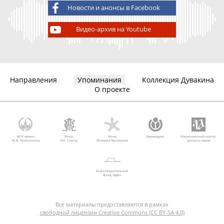
Новости и анонсы в Facebook
Видео-архив на Youtube
Направления
Упоминания
Коллекция Дувакина
О проекте
МГУ имени
Фонд
Фонд
Викимедиа
Национальный корпус
М.В. Ломоносова
AVC Charity
Михаила Прохорова
русского языка
Благотворительный
фонд «Дар»
Все материалы предоставляются в рамках
свободной лицензии Creative Commons (CC BY-SA 4.0)