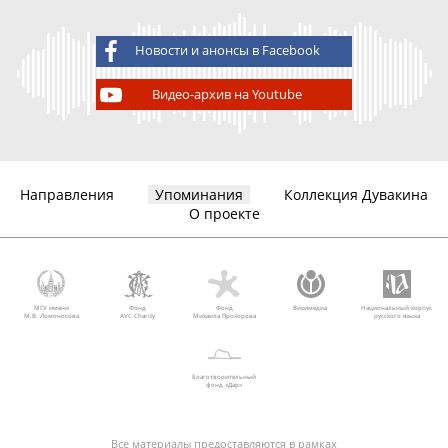
Новости и анонсы в Facebook
Видео-архив на Youtube
Направления
Упоминания
Коллекция Дувакина
О проекте
МГУ имени
Фонд
Фонд
Викимедиа
Национальный корпус
М.В. Ломоносова
AVC Charity
Михаила Прохорова
русского языка
Благотворительный
фонд «Дар»
Все материалы предоставляются в рамках