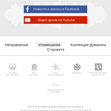
Новости и анонсы в Facebook
Видео-архив на Youtube
Направления
Упоминания
Коллекция Дувакина
О проекте
МГУ имени
Фонд
Фонд
Викимедиа
Национальный корпус
М.В. Ломоносова
AVC Charity
Михаила Прохорова
русского языка
Благотворительный
фонд «Дар»
Все материалы предоставляются в рамках
свободной лицензии Creative Commons (CC BY-SA 4.0)