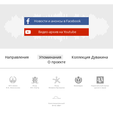
Новости и анонсы в Facebook
Видео-архив на Youtube
Направления
Упоминания
Коллекция Дувакина
О проекте
МГУ имени
Фонд
Фонд
Викимедиа
Национальный корпус
М.В. Ломоносова
AVC Charity
Михаила Прохорова
русского языка
Благотворительный
фонд «Дар»