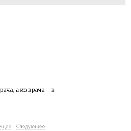
ача, а из врача – в
ущее
Следующее