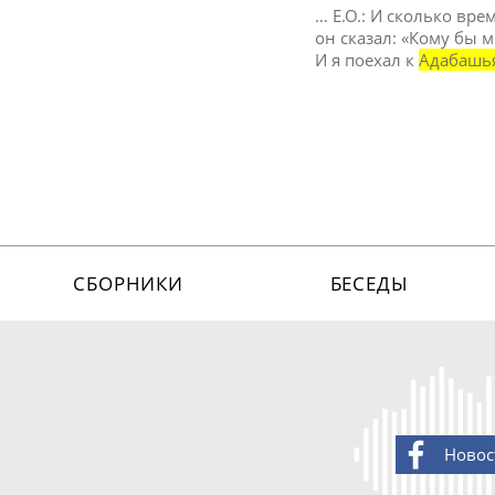
… Е.О.: И сколько вре
он сказал: «Кому бы м
И я поехал к
Адабашь
СБОРНИКИ
БЕСЕДЫ
Новос