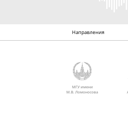
Направления
МГУ имени
М.В. Ломоносова