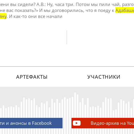
мени вы сидели? А.В.: Ну, часа три. Потом мы пили чай, раз
не вас показать?» И мы договорились, что я поеду к
Адабаш
яну
. И как-то они все начали
АРТЕФАКТЫ
УЧАСТНИКИ
ти и анонсы в Facebook
Видео-архив на Yo