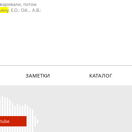
говаривали, потом
ьяну
. Е.О.: Ой… А.В.:
ЗАМЕТКИ
КАТАЛОГ
utube