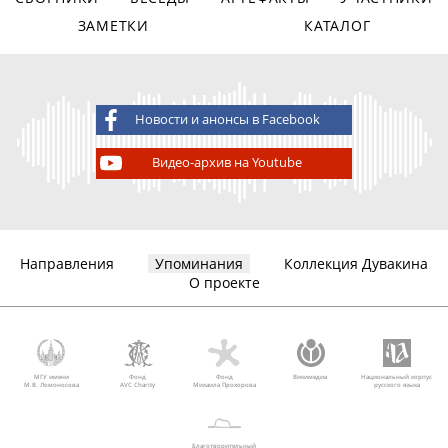
ЗАМЕТКИ
КАТАЛОГ
Новости и анонсы в Facebook
Видео-архив на Youtube
Направления
Упоминания
Коллекция Дувакина
О проекте
МГУ имени
Фонд
Фонд
Викимедиа
Национальный корпус
М.В. Ломоносова
AVC Charity
Михаила Прохорова
русского языка
Благотворительный