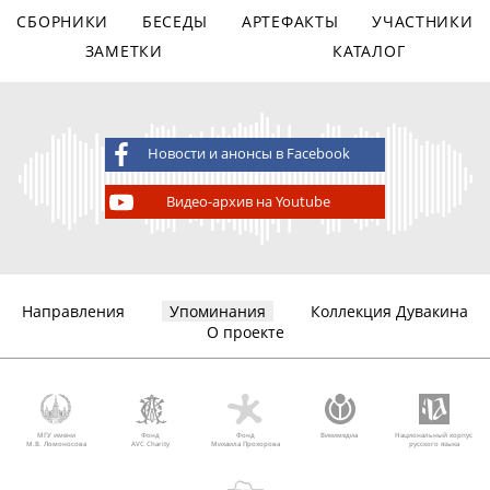
СБОРНИКИ
БЕСЕДЫ
АРТЕФАКТЫ
УЧАСТНИКИ
ЗАМЕТКИ
КАТАЛОГ
Новости и анонсы в Facebook
Видео-архив на Youtube
Направления
Упоминания
Коллекция Дувакина
О проекте
МГУ имени
Фонд
Фонд
Викимедиа
Национальный корпус
М.В. Ломоносова
AVC Charity
Михаила Прохорова
русского языка