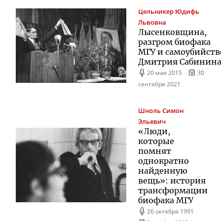
Цельникер
Юдифь
Львовна
Лысенковщина,
разгром биофака
МГУ и самоубийств
Дмитрия Сабинин
20 мая 2015
30
сентября 2021
Шноль
Симон
Эльевич
«Люди,
которые
помнят
однократно
найденную
вещь»: история
трансформации
биофака МГУ
26 октября 1991