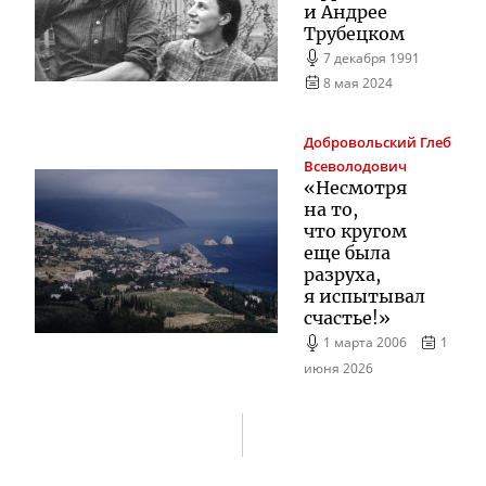
и Андрее
Трубецком
7 декабря 1991
8 мая 2024
Добровольский
Глеб
Всеволодович
«Несмотря
на то,
что кругом
еще была
разруха,
я испытывал
счастье!»
1 марта 2006
1
июня 2026