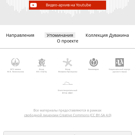
Видео-архив на Youtube
Направления
Упоминания
Коллекция Дувакина
О проекте
МГУ имени
Фонд
Фонд
Викимедиа
Национальный корпус
М.В. Ломоносова
AVC Charity
Михаила Прохорова
русского языка
Благотворительный
фонд «Дар»
Все материалы предоставляются в рамках
свободной лицензии Creative Commons (CC BY-SA 4.0)