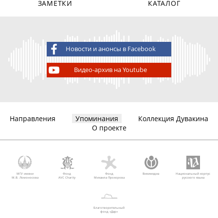
ЗАМЕТКИ
КАТАЛОГ
Новости и анонсы в Facebook
Видео-архив на Youtube
Направления
Упоминания
Коллекция Дувакина
О проекте
МГУ имени
Фонд
Фонд
Викимедиа
Национальный корпус
М.В. Ломоносова
AVC Charity
Михаила Прохорова
русского языка
Благотворительный
фонд «Дар»