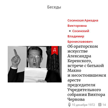
Беседы
Сосинская
Ариадна
Викторовна
Сосинский
Владимир
Брониславович
Об ораторском
Д
искусстве
Александра
Керенского,
встрече с батькой
Махно
и несостоявшемся
аресте
председателя
Учредительного
собрания Виктора
Чернова
10 декабря 1972
14