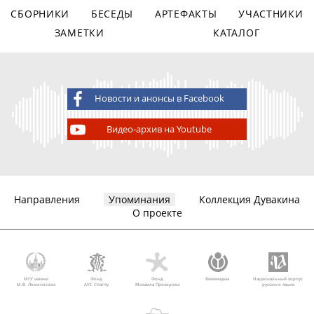
СБОРНИКИ
БЕСЕДЫ
АРТЕФАКТЫ
УЧАСТНИКИ
ЗАМЕТКИ
КАТАЛОГ
Новости и анонсы в Facebook
Видео-архив на Youtube
Направления
Упоминания
Коллекция Дувакина
О проекте
МГУ имени
Фонд
Фонд
Викимедиа
Национальный корпус
М.В. Ломоносова
AVC Charity
Михаила Прохорова
русского языка