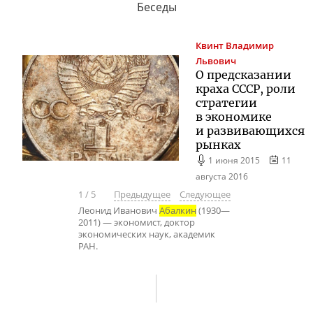
Беседы
Квинт
Владимир
Львович
О предсказании
краха СССР, роли
стратегии
в экономике
и развивающихся
рынках
1 июня 2015
11
августа 2016
1
/
5
Предыдущее
Следующее
​Леонид Иванович
Абалкин
(1930—
2011) — экономист, доктор
экономических наук, академик
РАН.