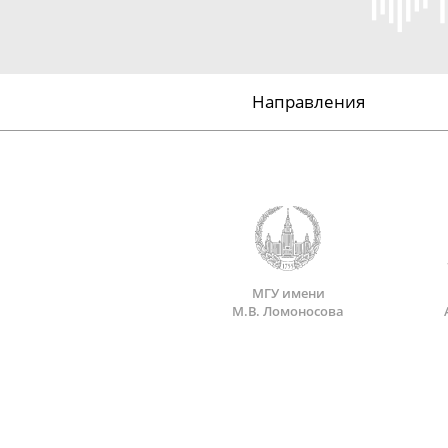
Направления
МГУ имени
М.В. Ломоносова