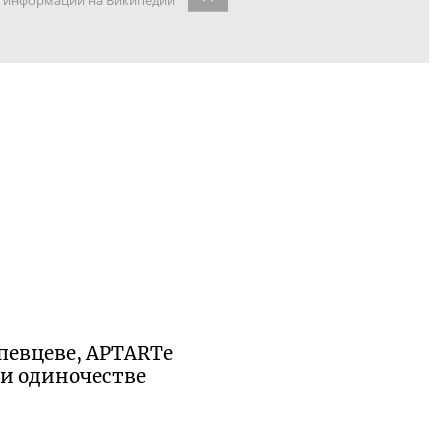
информации на Википедии
певцеве, APTARTе
 и одиночестве