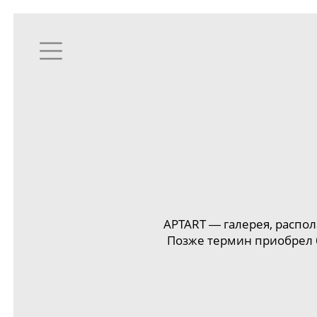
APTART
―
галерея, распо
Позже термин приобрел 