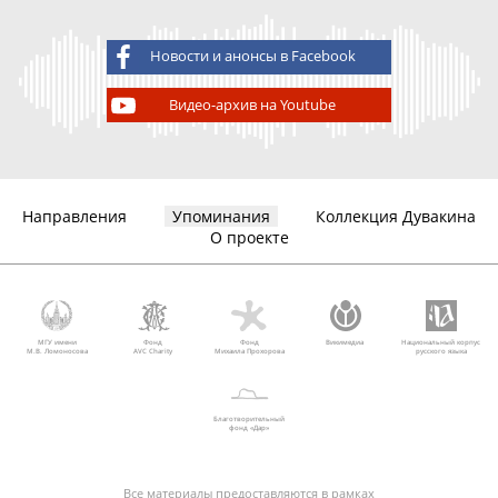
Новости и анонсы в Facebook
Видео-архив на Youtube
Направления
Упоминания
Коллекция Дувакина
О проекте
МГУ имени
Фонд
Фонд
Викимедиа
Национальный корпус
М.В. Ломоносова
AVC Charity
Михаила Прохорова
русского языка
Благотворительный
фонд «Дар»
Все материалы предоставляются в рамках