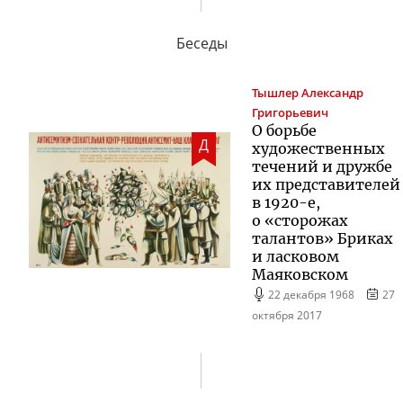
Беседы
Тышлер
Александр
Григорьевич
О борьбе
Д
художественных
течений и дружбе
их представителей
в
1920-е
,
о «сторожах
талантов» Бриках
и ласковом
Маяковском
22 декабря 1968
27
октября 2017