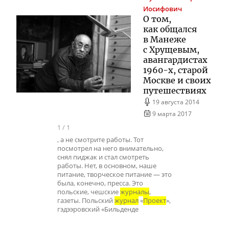
Иосифович
О том,
как общался
в Манеже
с Хрущевым,
авангардистах
1960-х
, старой
Москве и своих
путешествиях
19 августа 2014
9 марта 2017
1
/
1
, а не смотрите работы. Тот
посмотрел на него внимательно,
снял пиджак и стал смотреть
работы. Нет, в основном, наше
питание, творческое питание — это
была, конечно, пресса. Это
польские, чешские
журналы
,
газеты. Польский
журнал
«
Проект
»,
гэдээровский «Бильденде