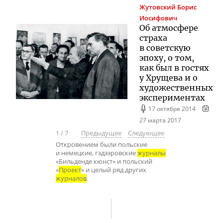
Жутовский
Борис
Иосифович
Об атмосфере
страха
в советскую
эпоху, о том,
как был в гостях
у Хрущева и о
художественных
экспериментах
17 октября 2014
27 марта 2017
1
/
7
Предыдущее
Следующее
Откровением были польские
и немецкие, гэдээровские
журналы
«Бильденде кюнст» и польский
«
Проект
» и целый ряд других
журналов
.