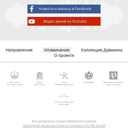
Новости и анонсы в Facebook
Видео-архив на Youtube
Направления
Упоминания
Коллекция Дувакина
О проекте
МГУ имени
Фонд
Фонд
Викимедиа
Национальный корпус
М.В. Ломоносова
AVC Charity
Михаила Прохорова
русского языка
Благотворительный
фонд «Дар»
Все материалы предоставляются в рамках
свободной лицензии Creative Commons (CC BY-SA 4.0)