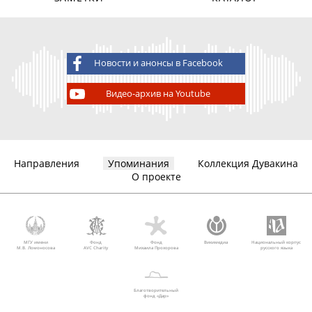
Новости и анонсы в Facebook
Видео-архив на Youtube
Направления
Упоминания
Коллекция Дувакина
О проекте
МГУ имени
Фонд
Фонд
Викимедиа
Национальный корпус
М.В. Ломоносова
AVC Charity
Михаила Прохорова
русского языка
Благотворительный
фонд «Дар»