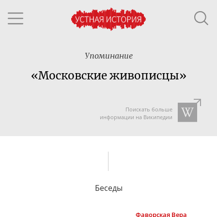
Упоминание
«Московские живописцы»
Поискать больше
информации на Википедии
Беседы
Фаворская
Вера