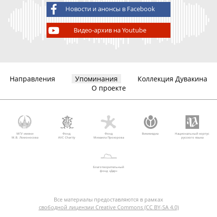
Новости и анонсы в Facebook
Видео-архив на Youtube
Направления
Упоминания
Коллекция Дувакина
О проекте
МГУ имени
Фонд
Фонд
Викимедиа
Национальный корпус
М.В. Ломоносова
AVC Charity
Михаила Прохорова
русского языка
Благотворительный
фонд «Дар»
Все материалы предоставляются в рамках
свободной лицензии Creative Commons (CC BY-SA 4.0)