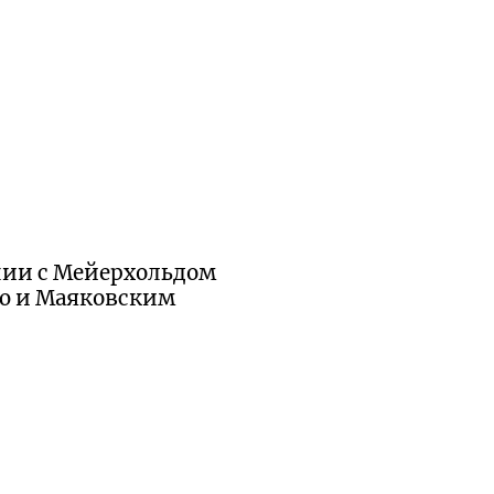
нии с Мейерхольдом
ю и Маяковским