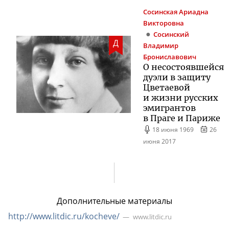
Сосинская
Ариадна
Викторовна
Сосинский
Д
Владимир
Брониславович
О несостоявшейся
дуэли в защиту
Цветаевой
и жизни русских
эмигрантов
в Праге и Париже
18 июня 1969
26
июня 2017
Дополнительные материалы
http://www.litdic.ru/kocheve/
www.litdic.ru