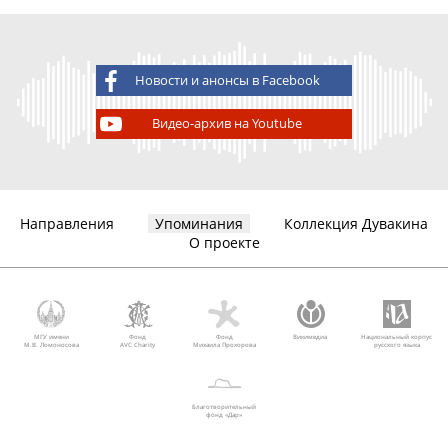
Новости и анонсы в Facebook
Видео-архив на Youtube
Направления
Упоминания
Коллекция Дувакина
О проекте
МГУ имени
Фонд
Фонд
Викимедиа
Национальный корпус
М.В. Ломоносова
AVC Charity
Михаила Прохорова
русского языка
Благотворительный
фонд «Дар»