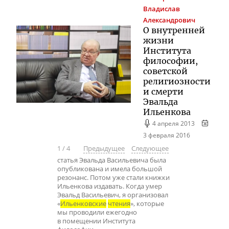
Владислав
Александрович
О внутренней
жизни
Института
философии,
советской
религиозности
и смерти
Эвальда
Ильенкова
4 апреля 2013
3 февраля 2016
1
/
4
Предыдущее
Следующее
статья Эвальда Васильевича была
опубликована и имела большой
резонанс. Потом уже стали книжки
Ильенкова издавать. Когда умер
Эвальд Васильевич, я организовал
«
Ильенковские
чтения
», которые
мы проводили ежегодно
в помещении Института