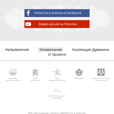
Новости и анонсы в Facebook
Видео-архив на Youtube
Направления
Упоминания
Коллекция Дувакина
О проекте
МГУ имени
Фонд
Фонд
Викимедиа
Национальный корпус
М.В. Ломоносова
AVC Charity
Михаила Прохорова
русского языка
Благотворительный
фонд «Дар»
Все материалы предоставляются в рамках