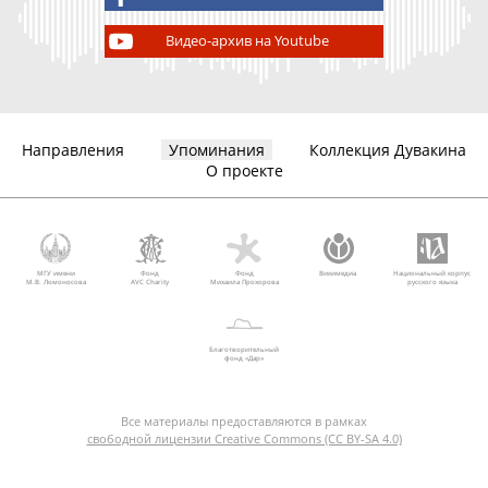
Видео-архив на Youtube
Направления
Упоминания
Коллекция Дувакина
О проекте
МГУ имени
Фонд
Фонд
Викимедиа
Национальный корпус
М.В. Ломоносова
AVC Charity
Михаила Прохорова
русского языка
Благотворительный
фонд «Дар»
Все материалы предоставляются в рамках
свободной лицензии Creative Commons (CC BY-SA 4.0)