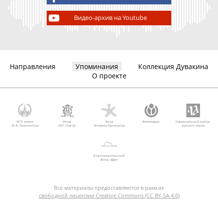
Видео-архив на Youtube
Направления
Упоминания
Коллекция Дувакина
О проекте
МГУ имени
Фонд
Фонд
Викимедиа
Национальный корпус
М.В. Ломоносова
AVC Charity
Михаила Прохорова
русского языка
Благотворительный
фонд «Дар»
Все материалы предоставляются в рамках
свободной лицензии Creative Commons (CC BY-SA 4.0)