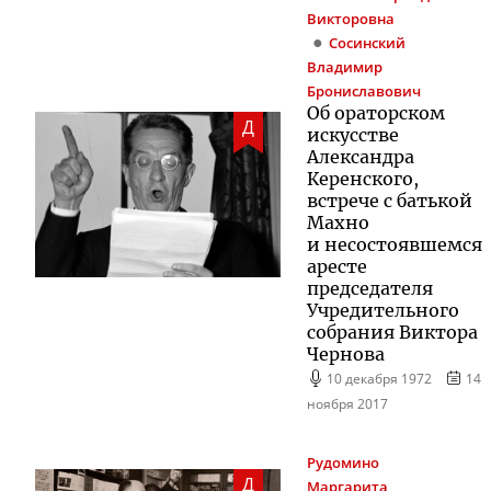
Викторовна
Сосинский
Владимир
Брониславович
Об ораторском
Д
искусстве
Александра
Керенского,
встрече с батькой
Махно
и несостоявшемся
аресте
председателя
Учредительного
собрания Виктора
Чернова
10 декабря 1972
14
ноября 2017
Рудомино
Д
Маргарита