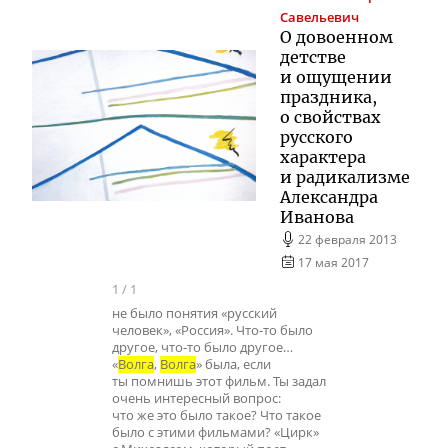
Савельевич
О довоенном
детстве
и ощущении
праздника,
о свойствах
русского
характера
и радикализме
Александра
Иванова
22 февраля 2013
17 мая 2017
1
/
1
не было понятия «русский
человек», «Россия». Что-то было
другое, что-то было другое…
«
Волга
,
Волга
» была, если
ты помнишь этот фильм. Ты задал
очень интересный вопрос:
что же это было такое? Что такое
было с этими фильмами? «Цирк»