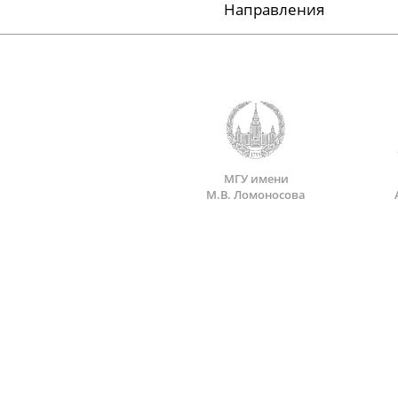
Направления
МГУ имени
М.В. Ломоносова