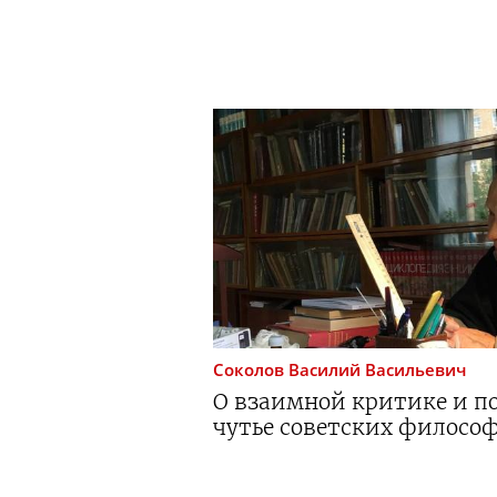
Соколов
Василий Васильевич
О взаимной критике и п
чутье советских филосо