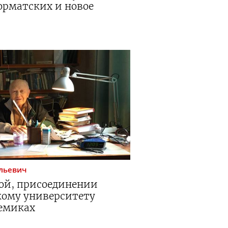
рматских и новое
льевич
вой, присоединении
ому университету
демиках