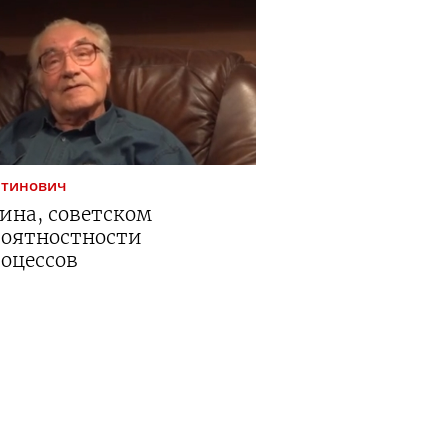
нтинович
ина, советском
роятностности
оцессов