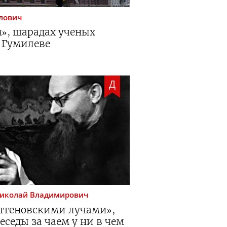
лович
м», шарадах ученых
 Гумилеве
Д
иколай Владимирович
тгеновскими лучами»,
еседы за чаем у ни в чем