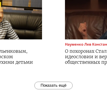
Науменко
Лев Конста
Ильенковым,
О похоронах Стал
орском
идеословии и ве
лухими детьми
общественных пр
Показать ещё