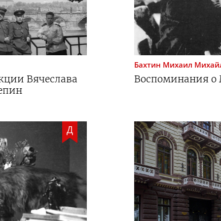
Бахтин
Михаил Михай
екции Вячеслава
Воспоминания о
епин
Д