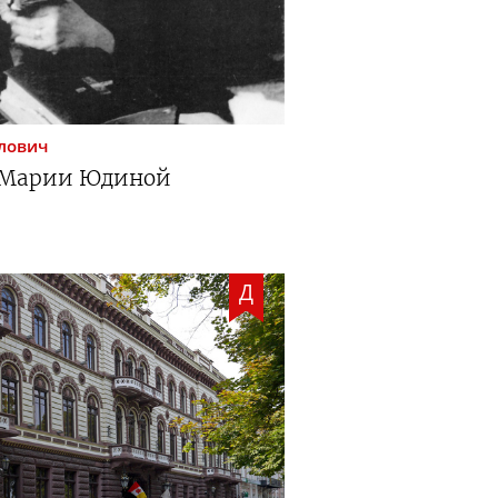
лович
 Марии Юдиной
Д