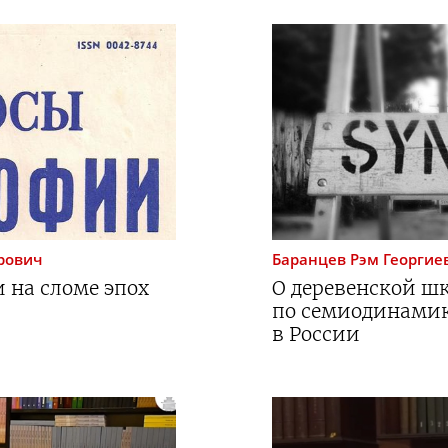
рович
Баранцев
Рэм Георгие
 на сломе эпох
О деревенской шк
по семиодинамик
в России