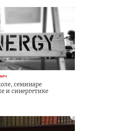
вич
оле, семинаре
е и синергетике