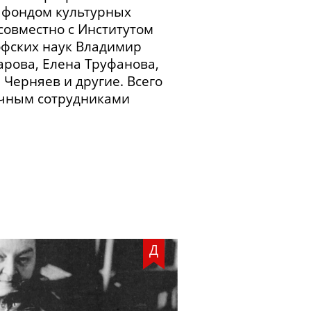
 фондом культурных
совместно с Институтом
офских наук Владимир
арова, Елена Труфанова,
Черняев и другие. Всего
учным сотрудниками
Д