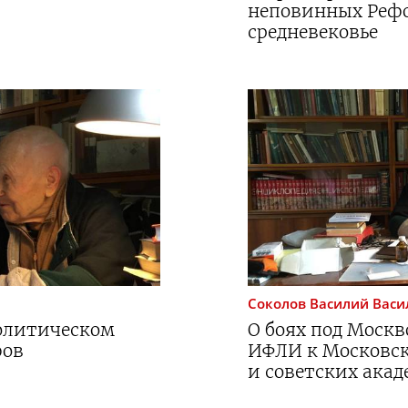
неповинных Рефо
средневековье
Соколов
Василий Васи
олитическом
О боях под Моск
фов
ИФЛИ к Московск
и советских ака