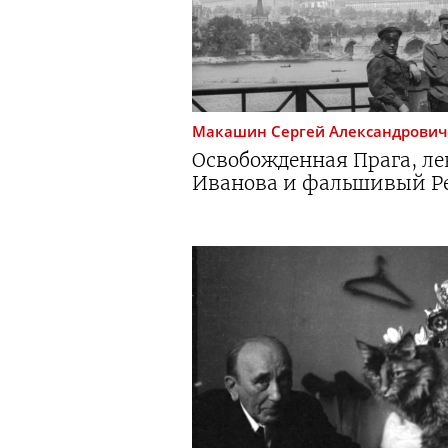
Макашин
Сергей Александрович
Освобожденная Прага, л
Иванова и фальшивый Р