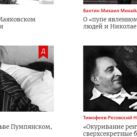
Бахтин
Михаил Михай
 Маяковском
О «пупе явленно
и
людей и Николае
Д
Тимофеев-Ресовский
Н
Льве Пумпянском,
«Окуривание рен
сверхсекретные б