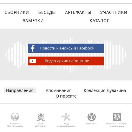
СБОРНИКИ
БЕСЕДЫ
АРТЕФАКТЫ
УЧАСТНИКИ
ЗАМЕТКИ
КАТАЛОГ
Новости и анонсы в Facebook
Видео-архив на Youtube
Направления
Упоминания
Коллекция Дувакина
О проекте
МГУ имени
Фонд
Фонд
Викимедиа
Национальный корпус
М.В. Ломоносова
AVC Charity
Михаила Прохорова
русского языка