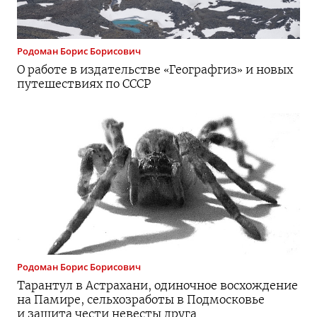
Родоман
Борис Борисович
О работе в издательстве «Географгиз» и новых
путешествиях по СССР
Родоман
Борис Борисович
Тарантул в Астрахани, одиночное восхождение
на Памире, сельхозработы в Подмосковье
и защита чести невесты друга