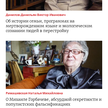
Данилов-Данильян
Виктор Иванович
Об истории семьи, программах на
мертворожденном языке и экологическом
сознании людей в перестройку
Римашевская
Наталья Михайловна
О Михаиле Горбачеве, абсурдной секретности и
популистских фальсификациях