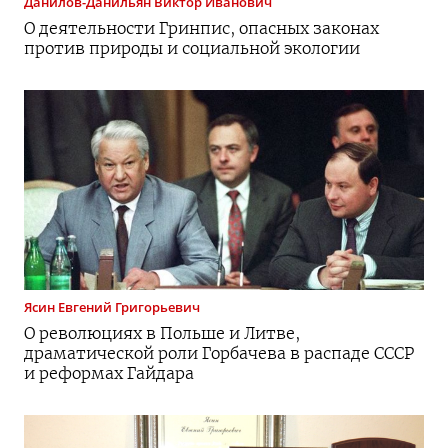
Данилов-Данильян
Виктор Иванович
О деятельности Гринпис, опасных законах
против природы и социальной экологии
Ясин
Евгений Григорьевич
О революциях в Польше и Литве,
драматической роли Горбачева в распаде СССР
и реформах Гайдара