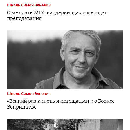
Шноль
Симон Эльевич
О мехмате МГУ, вундеркиндах и методах
преподавания
Шноль
Симон Эльевич
«Всякий раз кипеть и истощаться»: о Борисе
Вепринцеве