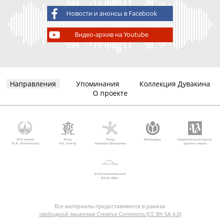
Новости и анонсы в Facebook
Видео-архив на Youtube
Направления
Упоминания
Коллекция Дувакина
О проекте
МГУ имени
Фонд
Фонд
Викимедиа
Национальный корпус
М.В. Ломоносова
AVC Charity
Михаила Прохорова
русского языка
Благотворительный
фонд «Дар»
Все материалы предоставляются в рамках
свободной лицензии Creative Commons (CC BY-SA 4.0)