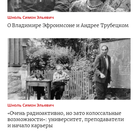
Шноль
Симон Эльевич
О Владимире Эфроимсоне и Андрее Трубецком
Шноль
Симон Эльевич
«Очень радиоактивно, но зато колоссальные
возможности»: университет, преподаватели
и начало карьеры