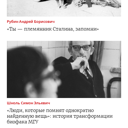
Рубин
Андрей Борисович
«Ты — племянник Сталина, запомни»
Шноль
Симон Эльевич
«Люди, которые помнят однократно
найденную вещь»: история трансформации
биофака МГУ