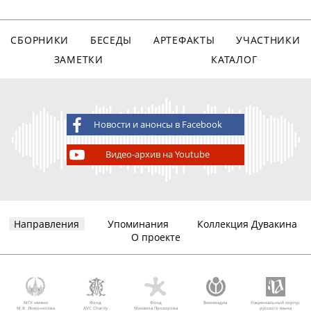
СБОРНИКИ
БЕСЕДЫ
АРТЕФАКТЫ
УЧАСТНИКИ
ЗАМЕТКИ
КАТАЛОГ
Новости и анонсы в Facebook
Видео-архив на Youtube
Направления
Упоминания
Коллекция Дувакина
О проекте
МГУ имени
Фонд
Фонд
Викимедиа
Национальный корпус
М.В. Ломоносова
AVC Charity
Михаила Прохорова
русского языка