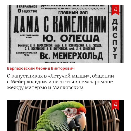
Д
Варпаховский
Леонид Викторович
О капустниках в «Летучей мыши», общении
с Мейерхольдом и несостоявшемся романе
между матерью и Маяковским
Д