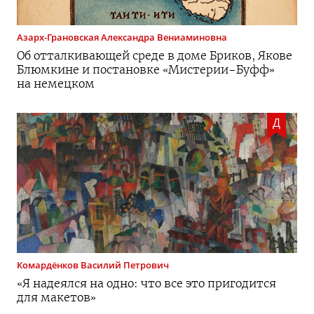
Азарх-Грановская
Александра Вениаминовна
Об отталкивающей среде в доме Бриков, Якове
Блюмкине и постановке «
Мистерии-Буфф
»
на немецком
Д
Комардёнков
Василий Петрович
«Я надеялся на одно: что все это пригодится
для макетов»