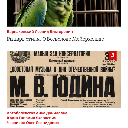
Варпаховский
Леонид Викторович
Рыцарь стиля. О Всеволоде Мейерхольде
Д
Артоболевская
Анна Даниловна
Юдин
Гавриил Яковлевич
Черников
Олег Леонидович